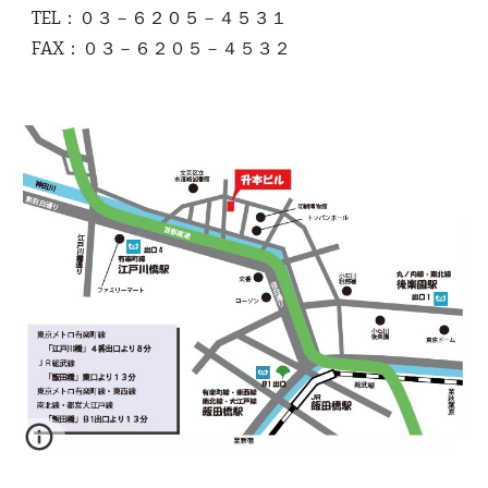
TEL：０３－６２０５－４５３１
FAX：０３－６２０５－４５３２