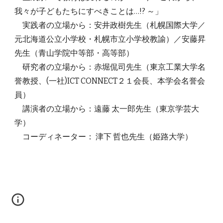
我々が子どもたちにすべきことは…!? ～」
実践者の立場から：安井政樹先生（札幌国際大学／
元北海道公立小学校・札幌市立小学校教諭）／安藤昇
先生（青山学院中等部・高等部）
研究者の立場から：赤堀侃司先生（東京工業大学名
誉教授、(一社)ICT CONNECT２１会長、本学会名誉会
員）
講演者の立場から：遠藤 太一郎先生（東京学芸大
学）
コーディネーター： 津下 哲也先生（姫路大学）