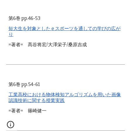
第6巻 pp.46-53
短大生を対象とした e スポーツを通しての学びの広が
り
=著者= 髙谷将宏/大澤栄子/桑原吉成
第6巻 pp.54-61
工業高校における物体検知アルゴリズムを用いた画像
認識技術に関する授業実践
=著者= 篠崎健一