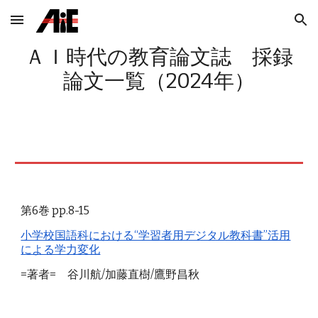
Skip to main content
Skip to navigation
ＡＩ時代の教育論文誌 採録
論文一覧
（2
024
年）
第6巻 pp.8-15
小学校国語科における“学習者用デジタル教科書”活用
による学力変化
=著者= 谷川航/加藤直樹/鷹野昌秋