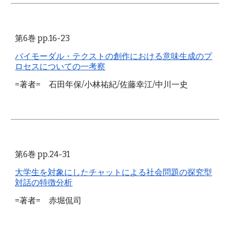
第6巻 pp.16-23
バイモーダル・テクストの創作における意味生成のプ
ロセスについての一考察
=著者= 石田年保/小林祐紀/佐藤幸江/中川一史
第6巻 pp.24-31
大学生を対象にしたチャットによる社会問題の探究型
対話の特徴分析
=著者= 赤堀侃司